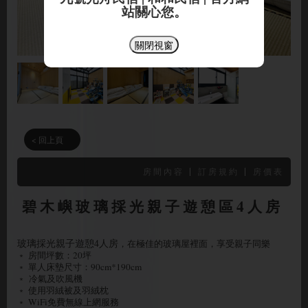
站關心您。
關閉視窗
< 回上頁
|
|
房間內容
訂房規約
房價表
碧木嶼玻璃採光親子遊憩區4人房
玻璃採光親子遊憩4人房
，在極佳的玻璃屋裡面，享受親子同樂
﹡ 房間坪數：20坪
﹡ 單人床墊尺寸：90cm*190cm
﹡
冷氣及吹風機
﹡ 使用羽絨被及羽絨枕
﹡ WiFi免費無線上網服務