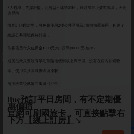
8人包棟可選擇房型，此房型不建議加床，只能加在小孩遊戲區，天亮
會很熱
旅客訂購此房型，可免費使用2樓公共區域及5樓觀海露臺區，但為了
維護公共環境保持舒適，
住客需另付入住押金1000元(每1房間)/6000元(包棟)
退房當天只要沒有帶毛孩隨地便溺或上床汙損、沒有在房內抽煙吸
毒、使用公共區域後恢復原狀，
清潔檢查後就能立馬退回押金。
line預訂平日房間，有不定期優
惠價唷
官網可刷
國旅卡
，可直接點擊右
下方
【線上訂房】
↘️