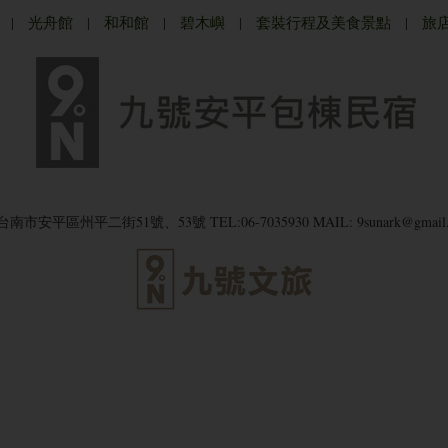
|
光舟館
|
和和館
|
碧木嶼
|
套裝行程及美食景點
|
旅
8台南市安平區州平二街51號、53號
TEL:06-7035930
MAIL: 9sunark@gmail