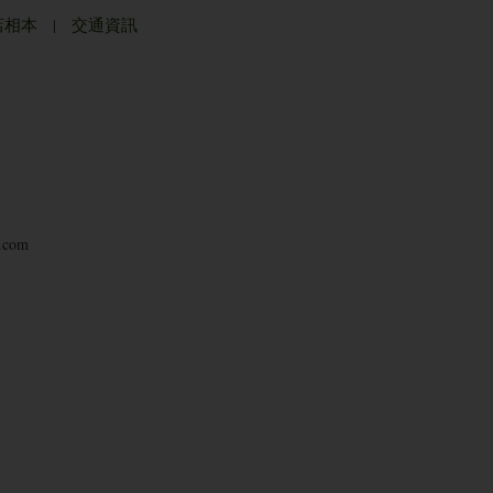
店相本
|
交通資訊
.com