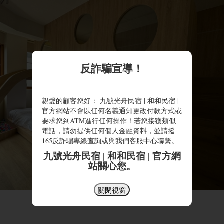
反詐騙宣導！
親愛的顧客您好： 九號光舟民宿 | 和和民宿 |
官方網站不會以任何名義通知更改付款方式或
要求您到ATM進行任何操作！若您接獲類似
電話，請勿提供任何個人金融資料，並請撥
165反詐騙專線查詢或與我們客服中心聯繫。
九號光舟民宿 | 和和民宿 | 官方網
站關心您。
關閉視窗