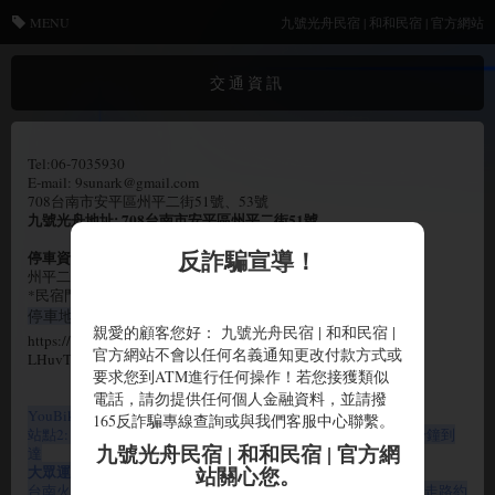
MENU
九號光舟民宿 | 和和民宿 | 官方網站
交通資訊
Tel:06-7035930
E-mail: 9sunark@gmail.com
708台南市安平區州平二街51號、53號
九號光舟地址: 708台南市安平區州平二街51號
反詐騙宣導！
停車資訊
州平二街及州平三街二側白線皆可停車
*民宿門口為進出口, 請勿停泊在民宿門前, 感謝
停車地圖
等，請參考以下繪製地圖檔
親愛的顧客您好： 九號光舟民宿 | 和和民宿 |
https://drive.google.com/file/d/1Dz022moiTQI5CD33bTaWa-
官方網站不會以任何名義通知更改付款方式或
LHuvT7zPeu/view
要求您到ATM進行任何操作！若您接獲類似
電話，請勿提供任何個人金融資料，並請撥
YouBike2.0 APP
165反詐騙專線查詢或與我們客服中心聯繫。
站點2: 安北路/州平二街口 (台南大員皇冠假日酒店)，走路約5分鐘到
九號光舟民宿 | 和和民宿 | 官方網
達
大眾
運輸
站關心您。
台南火車站搭乘2號公車前往「安平」，於63號站同平路下車，走路約