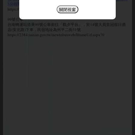
5分鐘即到達民宿
https://2384.tainan.gov.tw/newtnbusweb/IframeUrl.aspx?0
關閉視窗
99號公車
台南轉運站搭乘99號公車前往「觀夕平台」，於14號大員皇冠假日酒
店(安北路)下車，民宿地址為州平二街51號
https://2384.tainan.gov.tw/newtnbusweb/IframeUrl.aspx?0